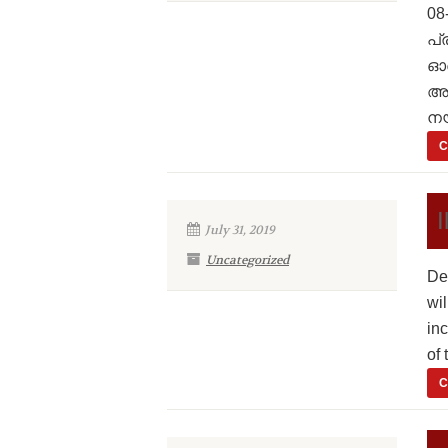
08
പ്
ഓര
അട
നയ
C
July 31, 2019
Uncategorized
De
wi
in
of 
C