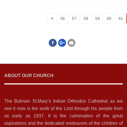
56
57
58
59
60
61
ABOUT OUR CHURCH
The Bahrain St.Mary’s Indian Orthodox Cathedral as we
see it now is the work of the Lord through his people from
as early as 1937. It is the culmination of the great
aspirations and the dedicated endeavors of the children of