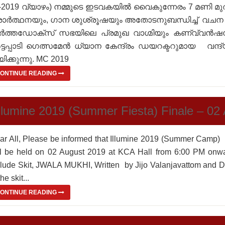
-2019 വ്യാഴം) നമ്മുടെ ഇടവകയിൽ വൈകുന്നേരം 7 മണി മു
രാർത്ഥനയും, ഗാന ശുശ്രൂഷയും അതോടനുബന്ധിച്ച്‌ വചന ശു
്‍ത്തഡോക്സ് സഭയിലെ പ്രമുഖ വാഗ്മിയും കണ്വ്വന്‍ഷന
്ടപ്പാടി ഗെത്സമേന്‍ ധ്യാന കേന്ദ്രം ഡയറക്ടറുമായ വന്
ിക്കുന്നു. MC 2019
ONTINUE READING
Illumine 2019 (Summer Fiesta) Finale – 02
ar All, Please be informed that Illumine 2019 (Summer Camp) F
ll be held on 02 August 2019 at KCA Hall from 6:00 PM onw
clude Skit, JWALA MUKHI, Written by Jijo Valanjavattom and Dir
the skit...
ONTINUE READING