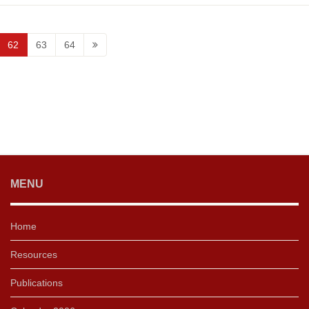
62
63
64
MENU
Home
Resources
Publications