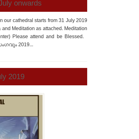
July onwards
n our cathedral starts from 31 July 2019
 and Meditation as attached. Meditation
enter) Please attend and be Blessed.
ംഗവും 2019...
ly 2019