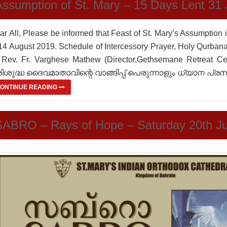
Assumption of St. Mary – 15 Days Lent 31 
ar All, Please be informed that Feast of St. Mary’s Assumption i
 14 August 2019. Schedule of Intercessory Prayer, Holy Qurbana
 Rev. Fr. Varghese Mathew (Director,Gethsemane Retreat C
ിശുദ്ധ ദൈവമാതാവിന്റെ വാങ്ങിപ്പ് പെരുന്നാളും ധ്യാന പ്രസ
ONTINUE READING
SABRO – Rays of Hope – Saturday 20th Ju