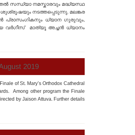
തൽ സന്ധ്യാ നമസ്കാരവും മദ്ധ്യസ്ഥ
ശ്രൂഷയും നടത്തപ്പെടുന്നു. മലങ്കര
്‍ പ്രാസംഗികനും ധ്യാന ഗുരുവും,
ദ്യ വര്‍ഗീസ് മാത്യൂ അച്ചൻ ധ്യാനം
 August 2019
inale of St. Mary’s Orthodox Cathedral
ards. Among other program the Finale
ected by Jaison Attuva. Further details