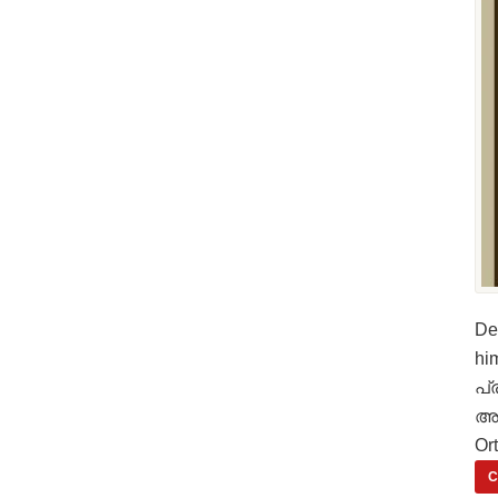
De
hi
പ്
അറ
Or
C